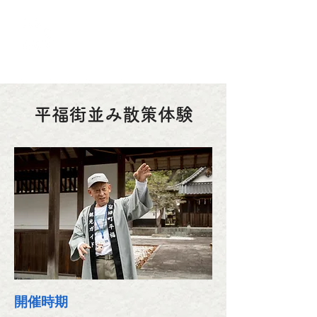
ACTIVITY in
SAYO
佐用町観光協会 体験事業
平福街並み散策体験
開催時期