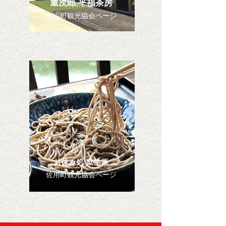
重次郎 平福茶房
佐用町観光協会ページ
お休み処 瓜生原
佐用町観光協会ページ