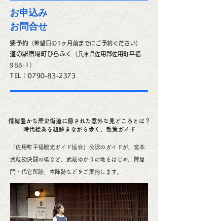
お申込み
​お問合せ
要予約
（希望日の1ヶ月前までにご予約ください）
道の駅宿場町ひらふく
（兵庫県佐用郡佐用町平福
988-1）
TEL：0790-83-2373
情緒豊かな歴史街道に隠された意外な見どころとは？
時代絵巻を紐解きながら歩く、散策ガイド
「佐用町平福観光ガイド協会」公認のガイドが、宮本
武蔵初決闘の場など、武蔵ゆかりの地をはじめ、陣屋
門・代官所跡、本陣跡などをご案内します。