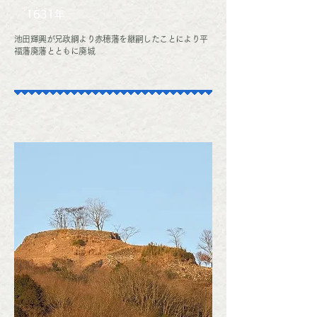
1631年
池田輝興が兄政綱より赤穂藩を継嗣したことにより平
福藩廃藩とともに廃城