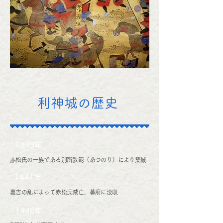
利神城の歴史
1349年
赤松氏の一族である別所敦範（あつのり）により築城
1441年
嘉吉の乱によって赤松氏滅亡、幕府に没収
1446年