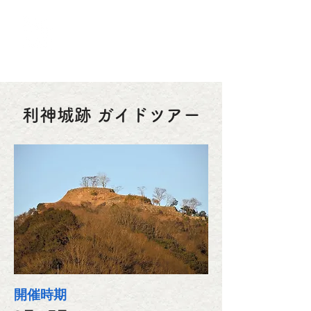
ACTIVITY in
SAYO
佐用町観光協会 体験事業
利神城跡 ガイドツアー
開催時期