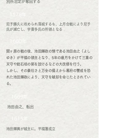
別所治定が奪回する
1578年
尼子勝久に攻められ落城するも、上月合戦により尼子
氏が滅亡し、宇喜多氏の所領となる
1600年
関ヶ原の戦の後、池田輝政の甥である池田由之（よし
ゆき）が平福の領主となり、5年の歳月をかけて三重の
天守や総石垣の郭を設けるなどの大改修を行う。
しかし、その豪壮さと万全の備えから幕府の警戒を恐
れた池田輝政により、天守を破却を命じたとされてい
る。
1609年
池田由之、転出
1615年
池田輝興が城主に。平福藩成立