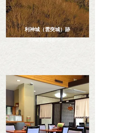
利神城（雲突城）跡
佐用町観光協会ページ