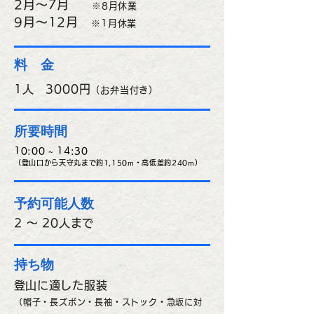
2月～7月
※
8月休業
​9月～12月
※1月休業
料 金
1人 3000円
（お弁当付き）
所要時間
10:00 ~ 14:30
（登山口から天守
丸まで約1,150m・高低差約240m）
予約可能人数
2 ～ 20人まで
持ち物
​登山に適した服装
（帽子・長ズボン・長袖・ストック・急坂に対