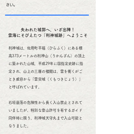
さい。
失われた城郭へ、いざ出陣！
雲海にそびえたつ「利神城跡」へようこそ
利神城は、佐用町平福（ひらふく）にある標
高373メートルの利神山（りかんざん）の頂上
に築かれた山城。平成29年に国指定史跡に指
定され、山上の三層の楼閣は、雲を衝くがご
とき威容から「雲突城（くもつきじょう）」
と呼ばれています。
石垣崩落の危険性から長く入山禁止とされて
いましたが、特別な登山許可を有するガイド
同伴時に限り、利神城天守丸まで入山可能と
なりました。