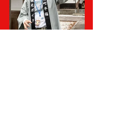
平福街並み散策体験
皆田和紙 紙すき体験